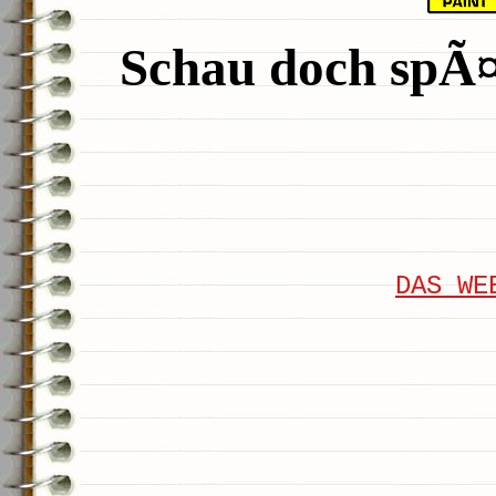
Schau doch spÃ¤t
DAS WE