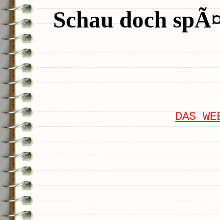
Schau doch spÃ¤t
DAS WE