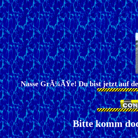
Nasse GrÃ¼ÃŸe! Du bist jetzt auf de
Bitte komm doc