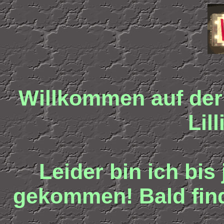
Willkommen auf der
Lil
Leider bin ich bis
gekommen! Bald finde