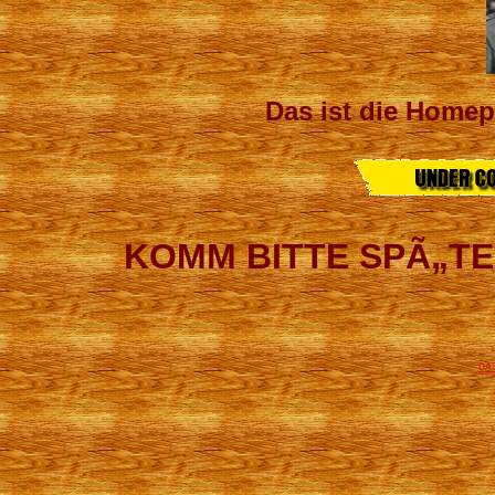
Das ist die Home
KOMM BITTE SPÃ„TE
DA