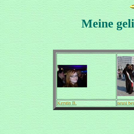
Meine gel
Kerstin B.
neusi be