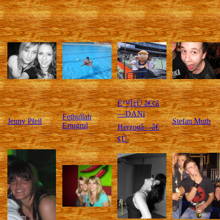
Ë™Î‡Ù â€¢â
—DANi
Fethullah
Jenny Pfeil
Stefan Muth
Ertugrul
Herzogâ—â€
¢Ù