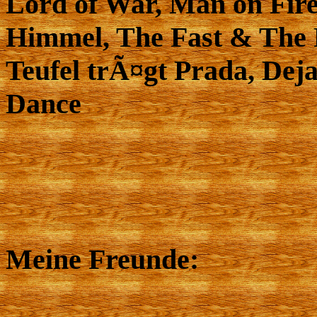
Lord of War, Man on Fire
Himmel, The Fast & The 
Teufel trÃ¤gt Prada, Dej
Dance
Meine Freunde: