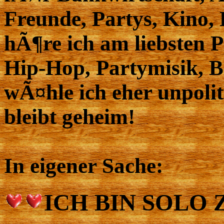
Freunde, Partys, Kino, 
hÃ¶re ich am liebsten 
Hip-Hop, Partymisik, B
wÃ¤hle ich eher unpoli
bleibt geheim!
In eigener Sache:
ICH BIN SOLO ZU