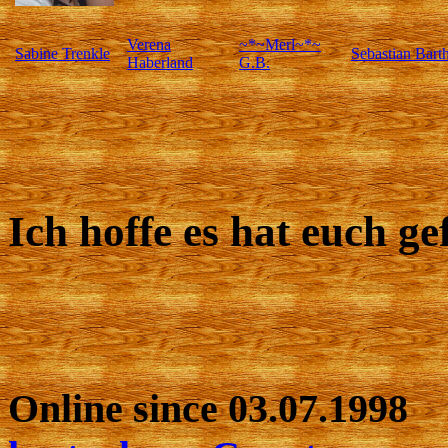
Verena
~*~Merl~*~
Sabine Trenkle
Sebastian Bart
Haberland
G.B.
Ich hoffe es hat euch g
Online since 03.07.1998