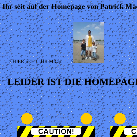
Ihr seit auf der Homepage von Patrick Ma
----> HIER SEHT IHR MICH ----->
LEIDER IST DIE HOMEPA