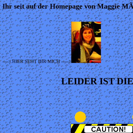
Ihr seit auf der Homepage von Maggie MÃ¼
----> HIER SEHT IHR MICH ----->
LEIDER IST D