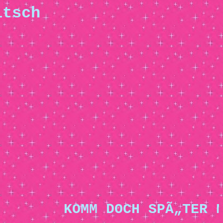
itsch
KOMM DOCH SPÃ„TER N