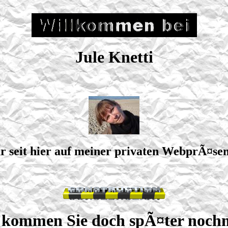
Jule Knetti
r seit hier auf meiner privaten WebprÃ¤se
e kommen Sie doch spÃ¤ter nochma