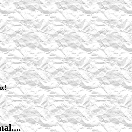
nz!
l....