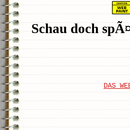
Schau doch spÃ¤t
DAS WE