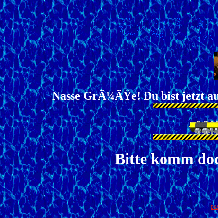
Nasse GrÃ¼ÃŸe! Du bist jetzt au
Bitte komm doc
DA