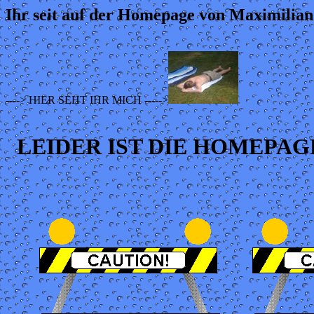
Ihr seit auf der Homepage von Maximilian 
----> HIER SEHT IHR MICH ----->
LEIDER IST DIE HOMEPA