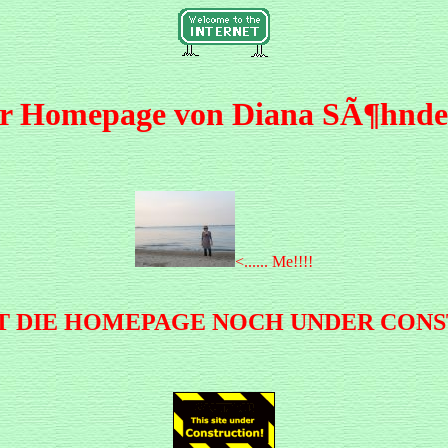
er Homepage von Diana SÃ¶hndel
<...... Me!!!!
ST DIE HOMEPAGE NOCH UNDER CON