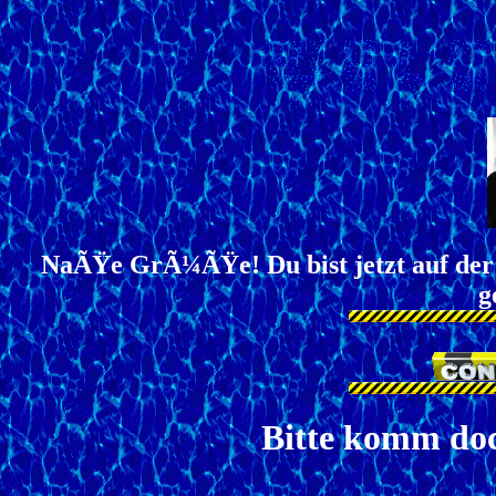
NaÃŸe GrÃ¼ÃŸe! Du bist jetzt auf d
g
Bitte komm doc