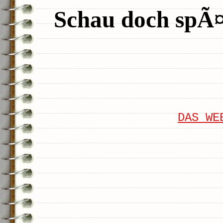
Schau doch spÃ¤t
DAS WE