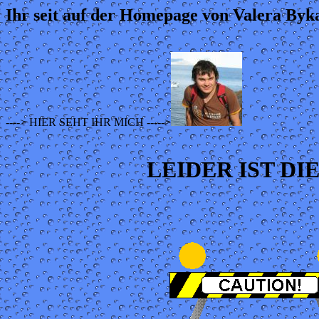
Ihr seit auf der Homepage von Valera Byka
----> HIER SEHT IHR MICH ----->
LEIDER IST D