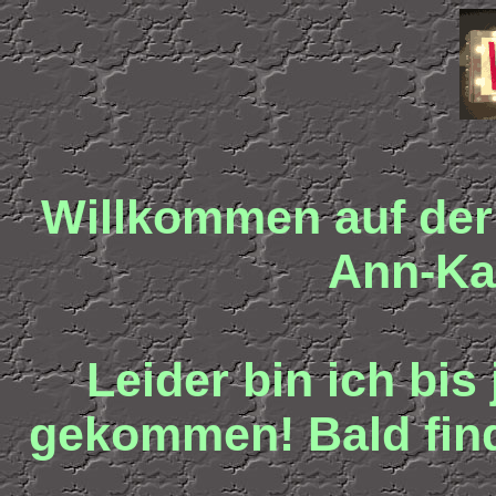
Willkommen auf der
Ann-Kat
Leider bin ich bis
gekommen! Bald finde