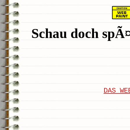
Schau doch spÃ¤t
DAS WE