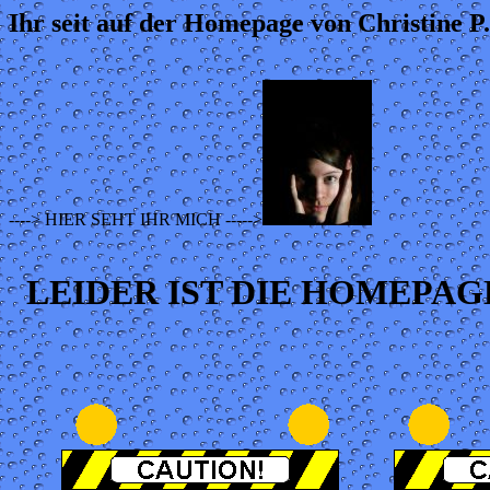
Ihr seit auf der Homepage von Christine P.
----> HIER SEHT IHR MICH ----->
LEIDER IST DIE HOMEPA