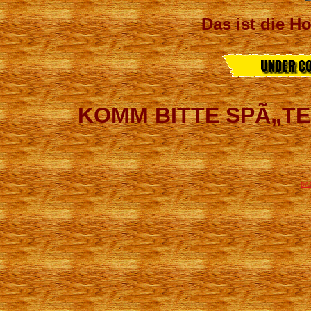
Das ist die H
KOMM BITTE SPÃ„TE
DA