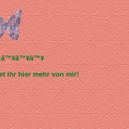
ia â™¥â™¥â™¥
t ihr hier mehr von mir!