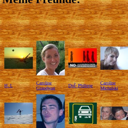
Caroline
Caroline
H. I.
DoÎ· Philippe
Grandjean
Michalski