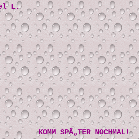
el L.
KOMM SPÃ„TER NOCHMAL!