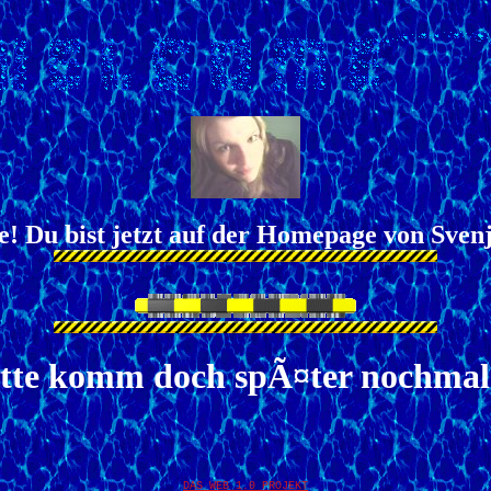
Du bist jetzt auf der Homepage von Svenj
tte komm doch spÃ¤ter nochmal.
DAS WEB 1.0 PROJEKT