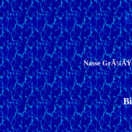
Nasse GrÃ¼ÃŸe! 
Bi