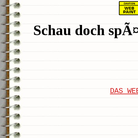
Schau doch spÃ¤t
DAS WE