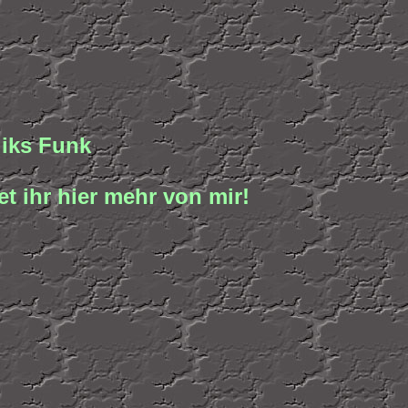
liks Funk
t ihr hier mehr von mir!