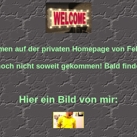
en auf der privaten Homepage von Fe
t noch nicht soweit gekommen! Bald finde
Hier ein Bild von mir: