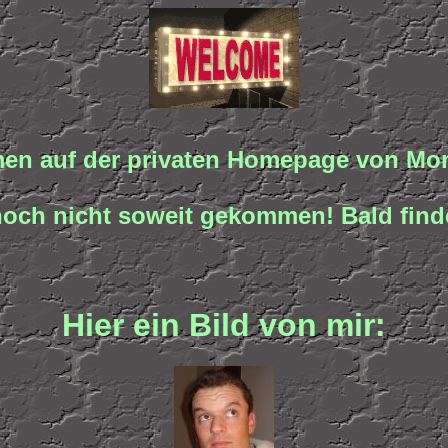
en auf der privaten Homepage von Mori
t noch nicht soweit gekommen! Bald finde
Hier ein Bild von mir: