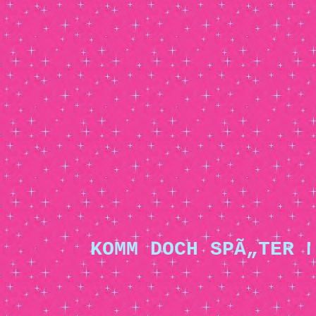
KOMM DOCH SPÃ„TER N